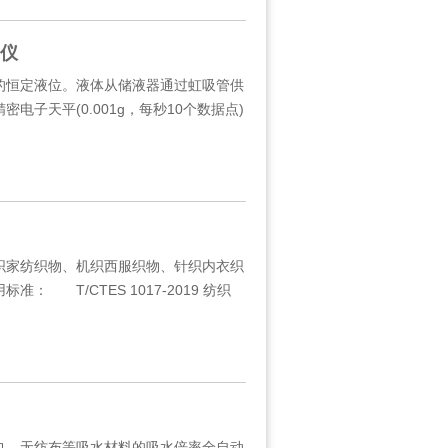
试仪
恒定液位。液体从储液器通过虹吸管供
子天平(0.001g，每秒10个数据点)
家纺织物、机织西服织物、针织内衣织
 T/CTES 1017-2019 纺织
、无纺布等吸水材料的吸水倍率全自动