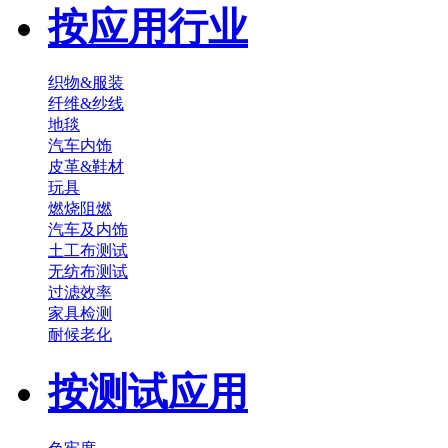
按应用行业
织物&服装
纤维&纱线
地毯
汽车内饰
皮革&鞋材
玩具
燃烧阻燃
汽车及内饰
土工布测试
无纺布测试
过滤效率
家具检测
耐候老化
按测试应用