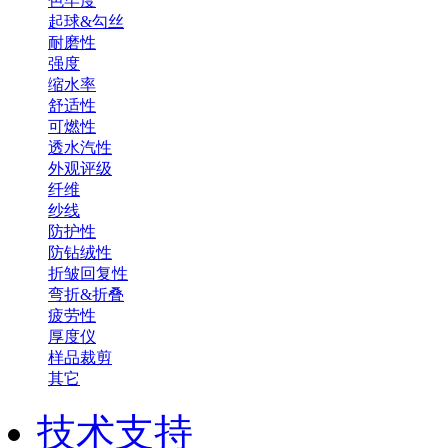
色牢度
起球&勾丝
耐磨性
强度
缩水率
舒适性
可燃性
透水汽性
外观评级
纤维
纱线
防护性
防钻绒性
折皱回复性
弯折&折叠
疲劳性
厚度仪
样品裁剪
其它
技术支持